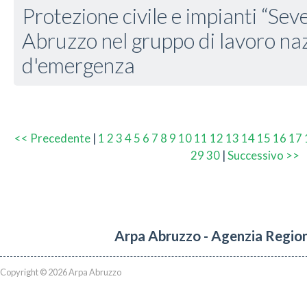
Protezione civile e impianti “Sev
Abruzzo nel gruppo di lavoro naz
d'emergenza
<< Precedente
|
1
2
3
4
5
6
7
8
9
10
11
12
13
14
15
16
17
29
30
|
Successivo >>
Arpa Abruzzo - Agenzia Region
Copyright © 2026 Arpa Abruzzo