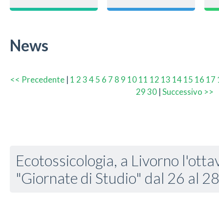
News
<< Precedente
|
1
2
3
4
5
6
7
8
9
10
11
12
13
14
15
16
17
29
30
|
Successivo >>
Ecotossicologia, a Livorno l'otta
"Giornate di Studio" dal 26 al 