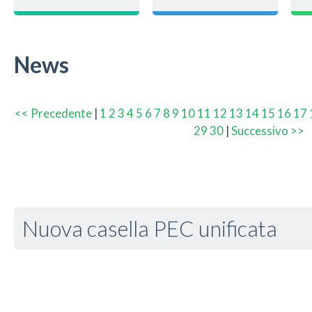
News
<< Precedente
|
1
2
3
4
5
6
7
8
9
10
11
12
13
14
15
16
17
29
30
|
Successivo >>
Nuova casella PEC unificata