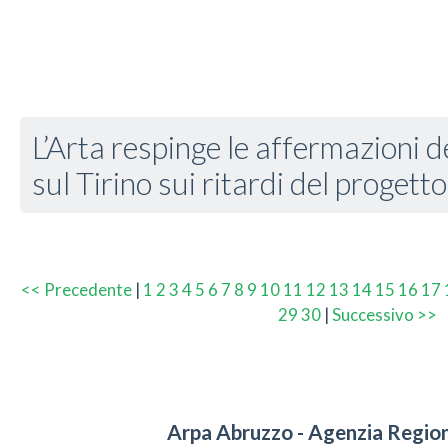
L’Arta respinge le affermazioni d
sul Tirino sui ritardi del progetto
<< Precedente
|
1
2
3
4
5
6
7
8
9
10
11
12
13
14
15
16
17
29
30
|
Successivo >>
Arpa Abruzzo - Agenzia Region