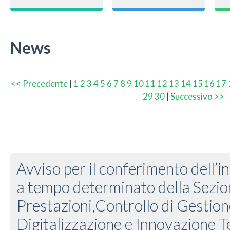
News
<< Precedente
|
1
2
3
4
5
6
7
8
9
10
11
12
13
14
15
16
17
29
30
|
Successivo >>
Avviso per il conferimento dell’in
a tempo determinato della Sezion
Prestazioni,Controllo di Gestio
Digitalizzazione e Innovazione T