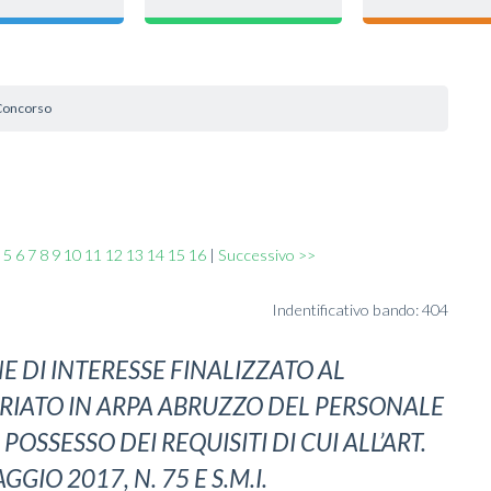
Concorso
5
6
7
8
9
10
11
12
13
14
15
16
|
Successivo >>
Indentificativo bando: 404
E DI INTERESSE FINALIZZATO AL
IATO IN ARPA ABRUZZO DEL PERSONALE
OSSESSO DEI REQUISITI DI CUI ALL’ART.
GIO 2017, N. 75 E S.M.I.